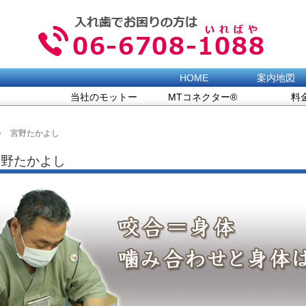
HOME
案内地図
当社のモットー
MTコネクター®
料
宮野たかよし
宮野たかよし