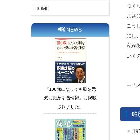
つく
HOME
まさ
こう
NEWS
にし
私が
いく
～「
1