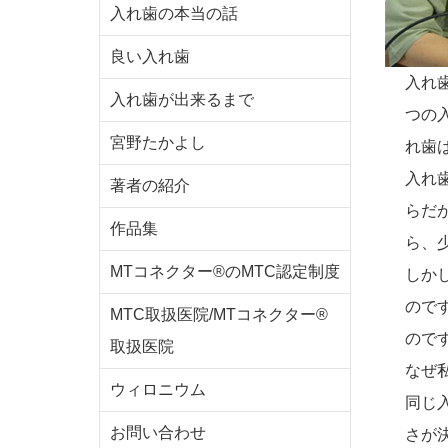
入れ歯の本当の話
良い入れ歯
入れ
入れ歯が出来るまで
つの
宮野たかよし
れ歯
入れ
著者の紹介
らだ
作品集
ら、
MTコネクター®のMTC認定制度
しか
ので
MTC取扱医院/MTコネクター®
ので
取扱医院
なぜ
ウィロニウム
同じ
お問い合わせ
さが